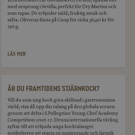
Zeta introducerar Gordaloliver, en stor, spansk oliv
Martini
med ursprung i Sevilla, perfekt för Dry Martini och
som tapas. De erbjuder mild, fruktig smak och
sälta. Oliverna finns på Coop för cirka 36,90 kr för
250 g.
LÄS MER
Är
du
framtidens
Är du framtidens stjärnkock?
stjärnkock?
Vill du som ung kock göra skillnad i gastronomins
värld, visa då upp din talang på den globala scenen
genom att delta i S.Pellegrino Young Chef Academy
Competition 2026-27. Denna internationella tävling
syftar till att erbjuda unga kocktalanger
möjligheten att starta en inspirerande och lärorik