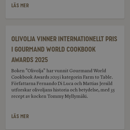
LÄS MER
Olivolja
vinner
internationellt
Olivolja vinner internationellt pris
pris
i
i Gourmand World Cookbook
Gourmand
World
Awards 2025
Cookbook
Awards
2025
Boken "Olivolja" har vunnit Gourmand World
Cookbook Awards 2025 i kategorin Farm to Table.
Författarna Fernando Di Luca och Mattias Jersild
utforskar olivoljans historia och betydelse, med 35
recept av kocken Tommy Myllymäki.
LÄS MER