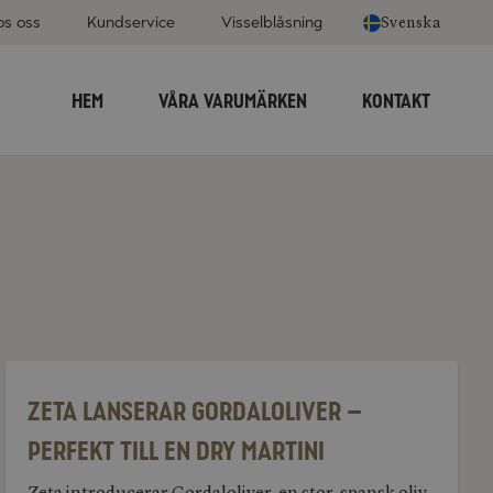
os oss
Kundservice
Visselblåsning
Svenska
HEM
VÅRA VARUMÄRKEN
KONTAKT
Zeta
lanserar
Gordaloliver
Zeta lanserar Gordaloliver –
–
perfekt
perfekt till en Dry Martini
till
en
Dry