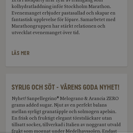
Zeta Pastaparty firar 15 år av framgång som
kolhydratladdning inför Stockholm Marathon.
Evenemanget erbjuder pastasallad och skapar en
fantastisk upplevelse för löpare. Samarbetet med
Marathongruppen har stärkt relationen och
utvecklat evenemanget över tid.
LÄS MER
Syrlig
och
söt
Syrlig och söt - vårens goda nyhet!
-
vårens
Nyhet! Sanpellegrino® Melograno & Arancia ZERO
goda
nyhet!
grams added sugar. Njut av en perfekt balans
mellan syrligt granatäpple och solmogen apelsin.
En frisk och fruktigt elegant törstsläckare utan
tillsatt socker, tillverkad i Italien av noggrant utvald
frukt som mognat under Medelhavssolen. Endast