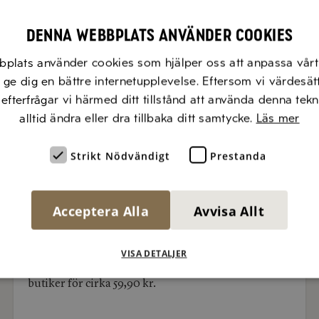
21 kalorier.
Denna webbplats använder cookies
bplats använder cookies som hjälper oss att anpassa vårt 
t ge dig en bättre internetupplevelse. Eftersom vi värdesät
LÄS MER
, efterfrågar vi härmed ditt tillstånd att använda denna tek
alltid ändra eller dra tillbaka ditt samtycke.
Läs mer
Nyhet
på
Strikt Nödvändigt
Prestanda
Crema
Nyhet på Crema di Balsamico-
di
Balsamico-
hyllan!
hyllan!
Acceptera Alla
Avvisa Allt
Zeta lanserar Crema di Balsamico Ingefära, en ny
balsamicosås med sötsyrlig smak av ingefära.
Perfekt till ostar, frukt, och marinader. Produkten
VISA DETALJER
är gjord med Aceto Balsamico I.G.P och finns i Ica-
butiker för cirka 59,90 kr.