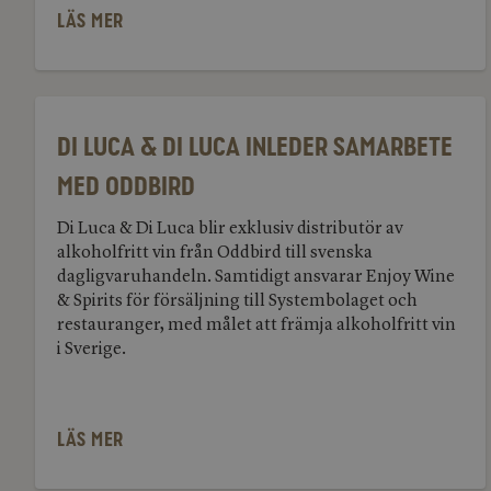
LÄS MER
Di
Luca
&
Di Luca & Di Luca inleder samarbete
Di
Luca
med Oddbird
inleder
samarbete
med
Di Luca & Di Luca blir exklusiv distributör av
Oddbird
alkoholfritt vin från Oddbird till svenska
dagligvaruhandeln. Samtidigt ansvarar Enjoy Wine
& Spirits för försäljning till Systembolaget och
restauranger, med målet att främja alkoholfritt vin
i Sverige.
LÄS MER