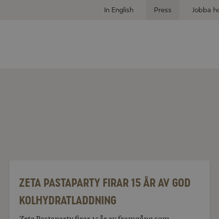
In English
Press
Jobba h
Zeta
Pastaparty
firar
Zeta Pastaparty firar 15 år av god
15
år
kolhydratladdning
av
god
kolhydratladdning