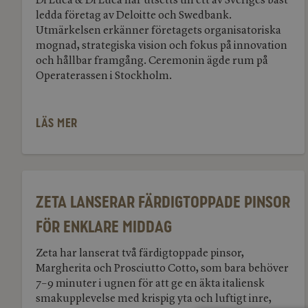
Di Luca & Di Luca har utsetts till ett av Sveriges bäst
av
ledda företag av Deloitte och Swedbank.
Sveriges
Utmärkelsen erkänner företagets organisatoriska
bäst
ledda
mognad, strategiska vision och fokus på innovation
företag
och hållbar framgång. Ceremonin ägde rum på
Operaterassen i Stockholm.
LÄS MER
Zeta
lanserar
färdigtoppade
Zeta lanserar färdigtoppade pinsor
pinsor
för
för enklare middag
enklare
middag
Zeta har lanserat två färdigtoppade pinsor,
Margherita och Prosciutto Cotto, som bara behöver
7–9 minuter i ugnen för att ge en äkta italiensk
smakupplevelse med krispig yta och luftigt inre,