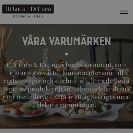
VIS
ME
VÅRA VARUMÄRKEN
I Di Luca & Di Lucas breda sortiment, som
riktar sig såväl till konsumenter som till
restauranger och storhushåll, finns de flesta
typer av produkter från Italien och länderna
runt medelhavet. Zeta är ett av Sveriges mest
älskade varumärken.