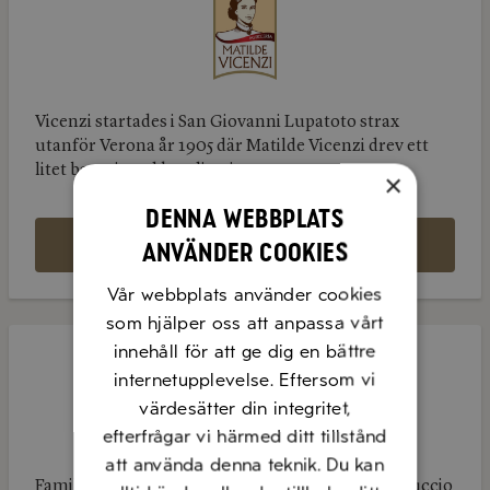
Vicenzi startades i San Giovanni Lupatoto strax
utanför Verona år 1905 där Matilde Vicenzi drev ett
litet bageri med konditori...
×
Denna webbplats
LÄS MER
använder cookies
Vår webbplats använder cookies
som hjälper oss att anpassa vårt
Biraghi
innehåll för att ge dig en bättre
Biraghi
internetupplevelse. Eftersom vi
värdesätter din integritet,
efterfrågar vi härmed ditt tillstånd
att använda denna teknik. Du kan
Familjeföretaget Biraghi grundades 1934 av Ferruccio