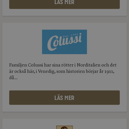
LÄS MER
Colussi
Colussi
Familjen Colussi har sina rötter i Norditalien och det
är också här, i Venedig, som historien börjar år 1911,
då...
LÄS MER
Vicenzi
Vicenzi