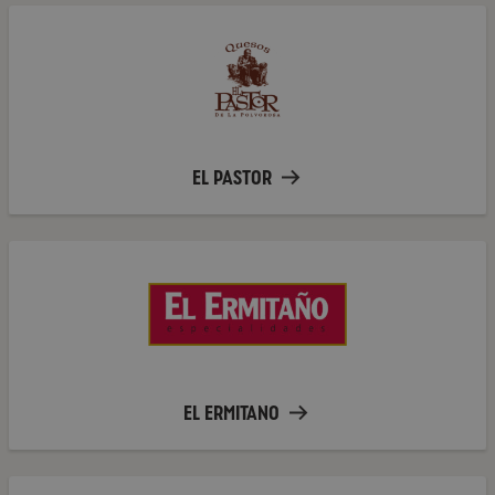
El
Pastor
EL PASTOR
El
Ermitano
EL ERMITANO
Golfera