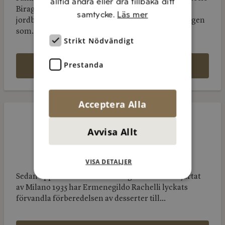
alltid ändra eller dra tillbaka ditt
Biraghi. Idag är företaget stort, fler än 500
samtycke.
Läs mer
jordbrukarfamiljer levererar mjölk till anläggningen
som...
Strikt Nödvändigt
LÄS MER
Prestanda
Acceptera Alla
Emmi
Dessert
Emmi
Italia
Dessert
Avvisa Allt
Italia
VISA DETALJER
Sedan öppnandet av den första glassaffären i hjärtat
av Milano 1935 har Ermenegildo Rachelli lyckats
förvandla förberedelsen av desserter till...