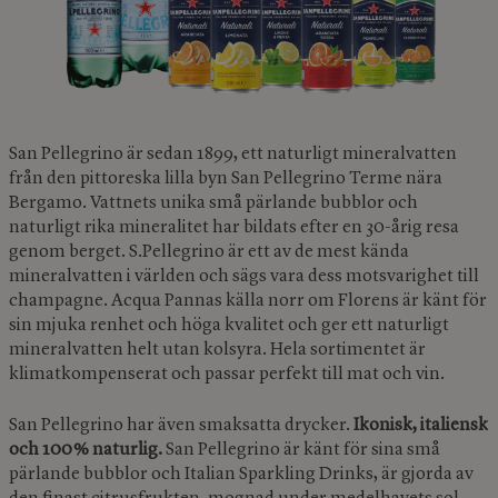
San Pellegrino är sedan 1899, ett naturligt mineralvatten
från den pittoreska lilla byn San Pellegrino Terme nära
Bergamo. Vattnets unika små pärlande bubblor och
naturligt rika mineralitet har bildats efter en 30-årig resa
genom berget. S.Pellegrino är ett av de mest kända
mineralvatten i världen och sägs vara dess motsvarighet till
champagne. Acqua Pannas källa norr om Florens är känt för
sin mjuka renhet och höga kvalitet och ger ett naturligt
mineralvatten helt utan kolsyra. Hela sortimentet är
klimatkompenserat och passar perfekt till mat och vin.
San Pellegrino har även smaksatta drycker.
Ikonisk, italiensk
och 100 % naturlig.
San Pellegrino är känt för sina små
pärlande bubblor och Italian Sparkling Drinks, är gjorda av