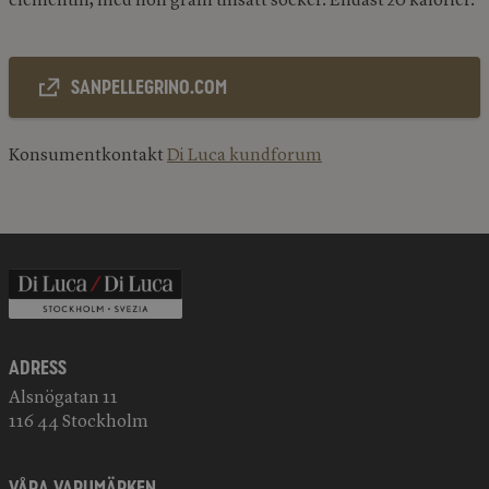
clementin, med noll gram tillsatt socker. Endast 20 kalorier.
Sanpellegrino.com
Konsumentkontakt
Di Luca kundforum
Adress
Alsnögatan 11
116 44 Stockholm
VÅRA VARUMÄRKEN