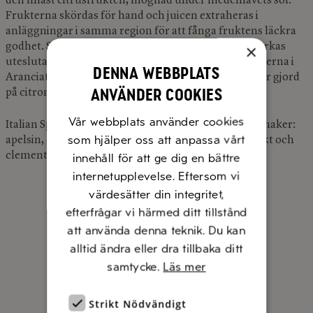
den finast citrusfrukten, mognad under medelhavets sol.
Frukterna skördas för hand och juicen extraheras i
anläggningar i samma region för att fånga fruktens läckra
×
godhet. Sanpellegrino Italian Sparkling Drinks tillverkas
uteslutande i Italien, till exempelvis kommer apelsinerna i
Denna webbplats
Aranciata från Sicilien och Kalabrien och Limonata är gjord
använder cookies
på citroner från sicilianska citruslundar.
Vår webbplats använder cookies
Italian Sparkling Drinks Naturali finns i flera goda smaker:
som hjälper oss att anpassa vårt
apelsin, citron, blodapelsin, citron/mynta, grapefrukt och
clementin.
innehåll för att ge dig en bättre
internetupplevelse. Eftersom vi
värdesätter din integritet,
efterfrågar vi härmed ditt tillstånd
att använda denna teknik. Du kan
alltid ändra eller dra tillbaka ditt
samtycke.
Läs mer
Strikt Nödvändigt