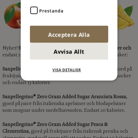
Prestanda
Acceptera Alla
Nyhet!
Sanpellegrino® Zero med 0 gram tillsatt socker och
Avvisa Allt
endast 20 kalorier eller mindre! Finns i tre läckra smaker:
Sanpellegrino® Zero Gram Added Sugar Limonata
, gjord på
VISA DETALJER
fruktjuice från italienska citroner, noll gram tillsatt socker
och endast 15 kalorier.
Sanpellegrino® Zero Gram Added Sugar Aranciata Rossa
,
gjord på juice från italienska apelsiner och blodapelsiner
som mognat under medelhavssolen. Endast 20 kalorier.
Sanpellegrino® Zero Gram Added Sugar Pesca &
Clementina
, gjord på fruktjuice från italiensk persika och