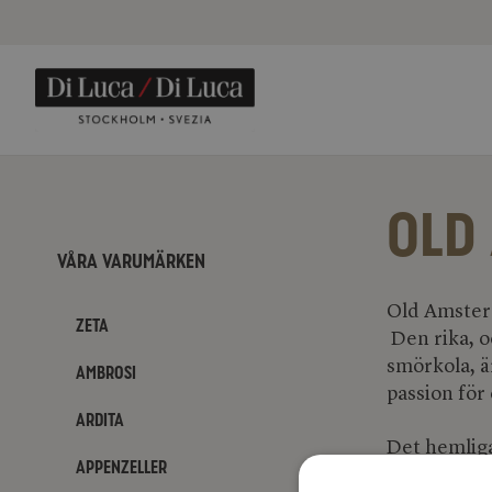
OLD
Våra varumärken
Old Amsterd
Zeta
Den rika, 
smörkola, är
Ambrosi
passion för 
Ardita
Det hemliga
Appenzeller
inte blir fö