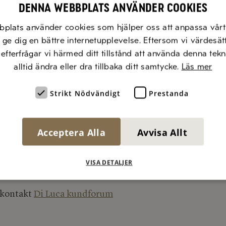
inner ett flertal utmärkelser varje år och är tillgängli
Denna webbplats använder cookies
 världen över i över 60 länder. Old Amsterdam: Full a
bplats använder cookies som hjälper oss att anpassa vårt 
t ge dig en bättre internetupplevelse. Eftersom vi värdesät
, efterfrågar vi härmed ditt tillstånd att använda denna tek
alltid ändra eller dra tillbaka ditt samtycke.
Läs mer
Strikt Nödvändigt
Prestanda
Acceptera Alla
Avvisa Allt
VISA DETALJER
kontakt
Di Luca kundforum