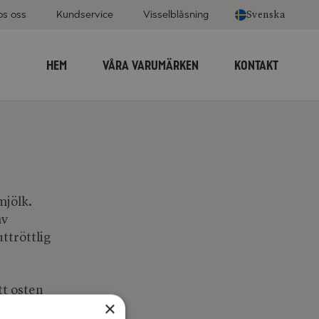
os oss
Kundservice
Visselblåsning
Svenska
HEM
VÅRA VARUMÄRKEN
KONTAKT
mjölk.
av
uttröttlig
tt osten
×
lång.