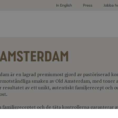
In English
Press
Jobba h
 AMSTERDAM
am är en lagrad premiumost gjord av pastöriserad ko
oemotståndliga smaken av Old Amsterdam, med toner 
 resultatet av ett unikt, autentiskt familjerecept och o
ost.
 familjereceptet och de täta kontrollerna garanterar a
r torr, skarp eller smulig. Lagringstiden är hemlig, men 