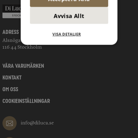
Avvisa Allt
Adress
VISA DETALJER
Alsnögatan 11
116 44 Stockholm
VÅRA VARUMÄRKEN
KONTAKT
OM OSS
COOKIEINSTÄLLNINGAR
info@diluca.se