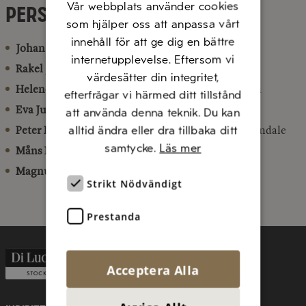
Vår webbplats använder cookies
Persone di contatto
som hjälper oss att anpassa vårt
innehåll för att ge dig en bättre
Johan Westerberg
– CEO
internetupplevelse. Eftersom vi
Rakel Jarl
– Responsabile HR
värdesätter din integritet,
Helene Rehnberg
– Responsabile Qualità e Acquisti
efterfrågar vi härmed ditt tillstånd
Eva Junevad
– Responsabile Marketing
att använda denna teknik. Du kan
alltid ändra eller dra tillbaka ditt
Peter Lantz
– Responsabile Finanza e Sviluppo aziendale
samtycke.
Läs mer
Måns Falk
– Accademia Di Luca
Magnus Ekerhov
– Responsabile Vendite
Strikt Nödvändigt
Prestanda
Acceptera Alla