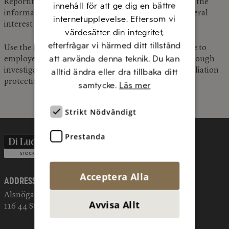
Reporting requires reasonable grounds for believing the
innehåll för att ge dig en bättre
information is accurate, and matters must be of general
internetupplevelse. Eftersom vi
interest beyond individual employment concerns.
värdesätter din integritet,
efterfrågar vi härmed ditt tillstånd
Use the anonymous whistleblowing portal accessible to
att använda denna teknik. Du kan
employees and external parties. Reports receive thorough
investigation with confidentiality assurance and retaliation
alltid ändra eller dra tillbaka ditt
protection.
samtycke.
Läs mer
Strikt Nödvändigt
Prestanda
Acceptera Alla
Address
Alsnögatan 11
Avvisa Allt
116 44 Stockholm