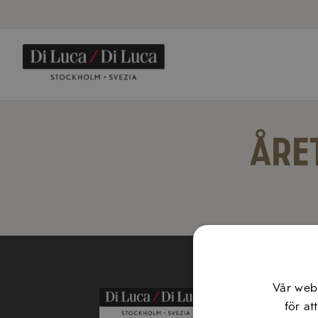
ÅRE
Vår web
för at