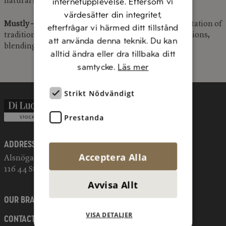
internetupplevelse. Eftersom vi
natural sweetness and freshness.
värdesätter din integritet,
Mustly – The Must of the Future:
A modern interpretation of
efterfrågar vi härmed ditt tillstånd
traditional must. Features exciting flavour combinations,
att använda denna teknik. Du kan
blending tradition with new thinking.
alltid ändra eller dra tillbaka ditt
samtycke.
Läs mer
Strikt Nödvändigt
Prestanda
Address
Acceptera Alla
Alsnögatan 11
116 44 Stockholm
Avvisa Allt
OUR BRANDS
VISA DETALJER
CONTACT